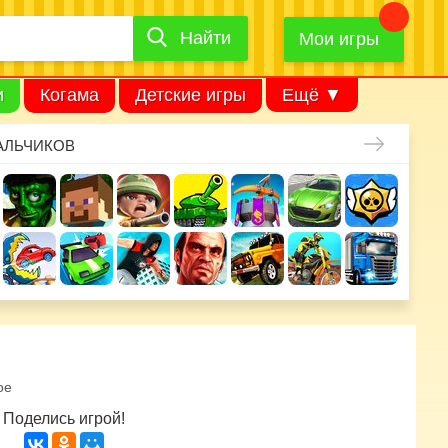
Найти
Найти
игру
Мои игры
и
Когама
Детские игры
Ещё ▼
АЛЬЧИКОВ
ое
Поделись игрой!