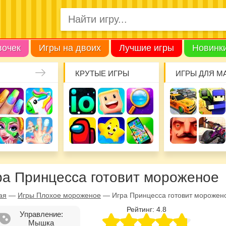
вочек
Игры на двоих
Лучшие игры
Новинк
КРУТЫЕ ИГРЫ
ИГРЫ ДЛЯ М
ра Принцесса готовит мороженое
ая
—
Игры Плохое мороженое
—
Игра Принцесса готовит морожен
Рейтинг:
4.8
Управление:
Мышка