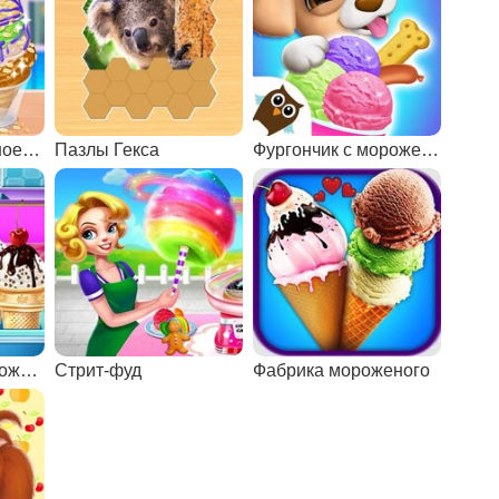
Вкусное мороженое Чуррос
Пазлы Гекса
Фургончик с мороженым
Приготовление рожков с мороженым
Стрит-фуд
Фабрика мороженого