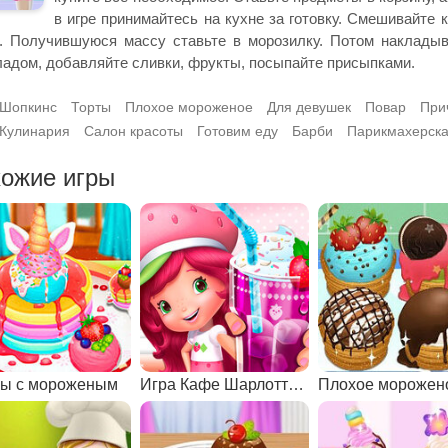
в игре принимайтесь на кухне за готовку. Смешивайте к
. Получившуюся массу ставьте в морозилку. Потом накладыв
адом, добавляйте сливки, фрукты, посыпайте присыпками.
Шопкинс
Торты
Плохое мороженое
Для девушек
Повар
При
Кулинария
Салон красоты
Готовим еду
Барби
Парикмахерск
ожие игры
ы с мороженым
Игра Кафе Шарлотты Землянички