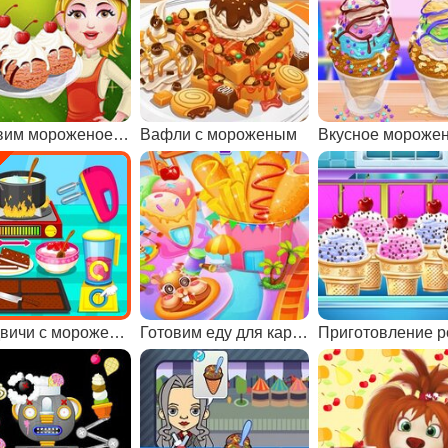
Готовим мороженое вместе с Барби
Вафли с мороженым
Сэндвичи с мороженым
Готовим еду для карнавала 2