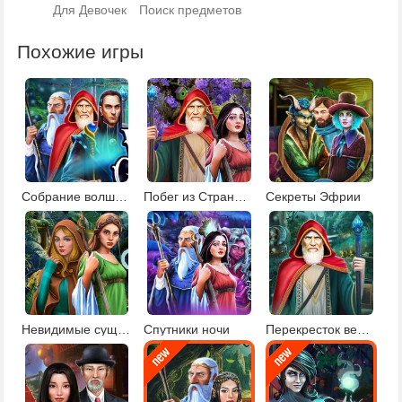
Для Девочек
Поиск предметов
Похожие игры
Собрание волшебников
Побег из Страны чудес
Секреты Эфрии
Невидимые существа
Спутники ночи
Перекресток ведьм