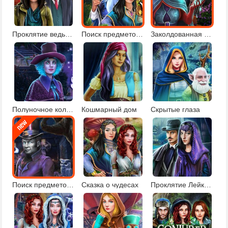
Проклятие ведьмы
Поиск предметов в фэнтезийном лесу
Заколдованная усадьба
Полуночное колдовство
Кошмарный дом
Скрытые глаза
Поиск предметов в деревне вампиров
Сказка о чудесах
Проклятие Лейквуда