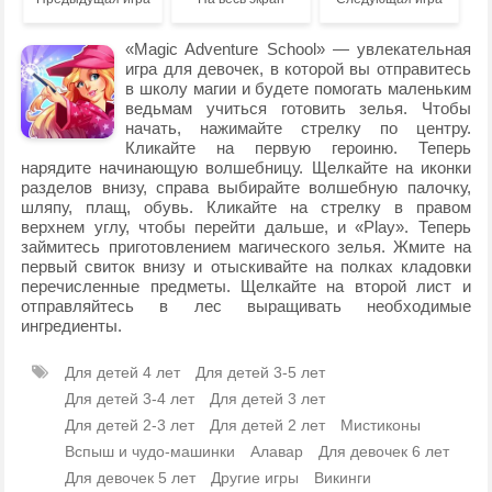
«Magic Adventure School» — увлекательная
игра для девочек, в которой вы отправитесь
в школу магии и будете помогать маленьким
ведьмам учиться готовить зелья. Чтобы
начать, нажимайте стрелку по центру.
Кликайте на первую героиню. Теперь
нарядите начинающую волшебницу. Щелкайте на иконки
разделов внизу, справа выбирайте волшебную палочку,
шляпу, плащ, обувь. Кликайте на стрелку в правом
верхнем углу, чтобы перейти дальше, и «Play». Теперь
займитесь приготовлением магического зелья. Жмите на
первый свиток внизу и отыскивайте на полках кладовки
перечисленные предметы. Щелкайте на второй лист и
отправляйтесь в лес выращивать необходимые
ингредиенты.
Для детей 4 лет
Для детей 3-5 лет
Для детей 3-4 лет
Для детей 3 лет
Для детей 2-3 лет
Для детей 2 лет
Мистиконы
Вспыш и чудо-машинки
Алавар
Для девочек 6 лет
Для девочек 5 лет
Другие игры
Викинги