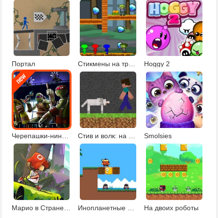
Портал
Стикмены на троих
Hoggy 2
Черепашки-ниндзя герои в тени
Стив и волк: на двоих
Smolsies
Марио в Стране чудес
Инопланетные приключения Билли
На двоих роботы