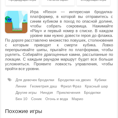
Игра «Rexo» — интересная бродилка-
платформер, в которой вы отправитесь с
синим кубиком в поход по опасной долине,
чтобы собрать сокровища. Нажимайте
«Play» и первый номер в списке. В каждом
уровне вам нужно довести героя до флажка.
По дороге расставлено множество ловушек, столкновения
с которым приводят к смерти кубика. Ловко
перепрыгивайте шипы, прыгайте по платформам, чтобы
уцелеть. Собирайте драгоценные камни, рассыпанные по
локации. С каждым раундом маршрут будет все больше
усложняться. Проявите ловкость управления, чтобы
пройти все уровни.
Для девочек бродилки
Бродилки на двоих
Кубики
Линии
Геометрия даш
Фризл Фраз
Красный шар
Другие игры
Ниндзя
Приключения
Бродилки
Бен 10
Соник
Огонь и вода
Марио
Похожие игры