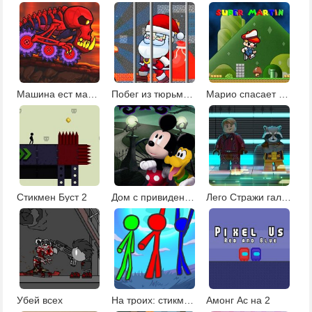
Машина ест машину: вулканическое приключение
Побег из тюрьмы: Новый год
Марио спасает принцессу 2
Стикмен Буст 2
Дом с привидениями
Лего Стражи галактики
Убей всех
На троих: стикмены на фруктовом острове 2
Амонг Ас на 2