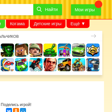
Найти
Найти
игру
Мои игры
и
Когама
Детские игры
Ещё ▼
АЛЬЧИКОВ
Поделись игрой!