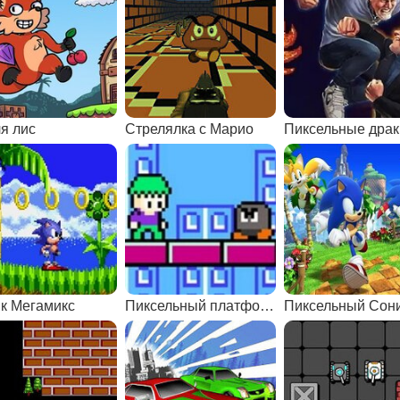
я лис
Стрелялка с Марио
к Мегамикс
Пиксельный платформер
Пиксельный Сон