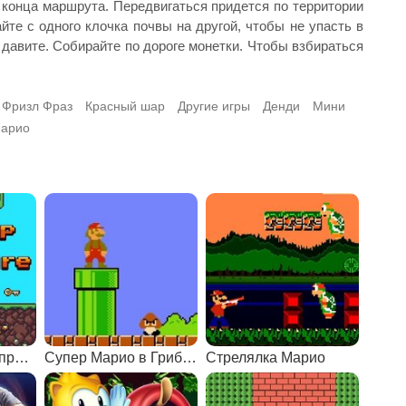
конца маршрута. Передвигаться придется по территории
те с одного клочка почвы на другой, чтобы не упасть в
и давите. Собирайте по дороге монетки. Чтобы взбираться
Фризл Фраз
Красный шар
Другие игры
Денди
Мини
арио
Математические приключения
Супер Марио в Грибном королевстве
Стрелялка Марио