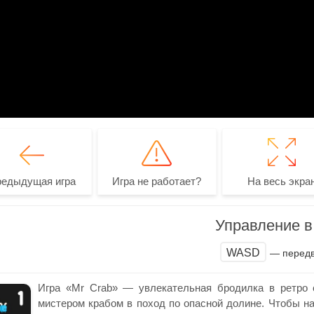
редыдущая игра
Игра не работает?
На весь экра
Управление в 
WASD
— перед
Игра «Mr Crab» — увлекательная бродилка в ретро с
мистером крабом в поход по опасной долине. Чтобы на