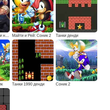
Пиксельные драки на двоих
Майти и Рей: Соник 2
Танки денди
ик
Танки 1990 денди
Соник 2