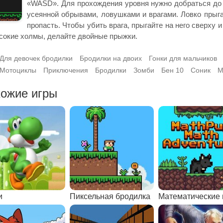
«WASD». Для прохождения уровня нужно добраться до 
усеянной обрывами, ловушками и врагами. Ловко прыгай
пропасть. Чтобы убить врага, прыгайте на него сверху 
сокие холмы, делайте двойные прыжки.
Для девочек бродилки
Бродилки на двоих
Гонки для мальчиков
Мотоциклы
Приключения
Бродилки
Зомби
Бен 10
Соник
М
ожие игры
и
Пиксельная бродилка