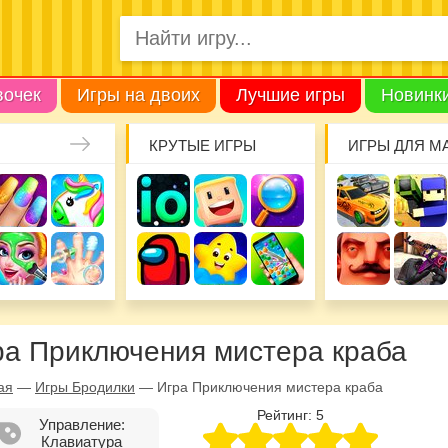
вочек
Игры на двоих
Лучшие игры
Новинк
КРУТЫЕ ИГРЫ
ИГРЫ ДЛЯ М
ра Приключения мистера краба
ая
—
Игры Бродилки
—
Игра Приключения мистера краба
Рейтинг:
5
Управление:
Клавиатура