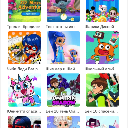
Тролли: бродилки
Тест: кто ты из троллей
Шарики Дисней
Чиби Леди Баг раскраска
Шиммер и Шайн: создай джина
Школьный альбом Дарвина
Юникитти спасают мир
Бен 10 тень Омнитрикса
Бен 10 спасение мира