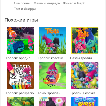
Симпсоны
Маша и медведь
Финес и Ферб
Том и Джерри
Похожие игры
Тролли: бродилки на двоих
Тролли: крестики нолики
Пазлы тролли
Тролли: раскраски
Гонки троллей
Тролли: Розочка