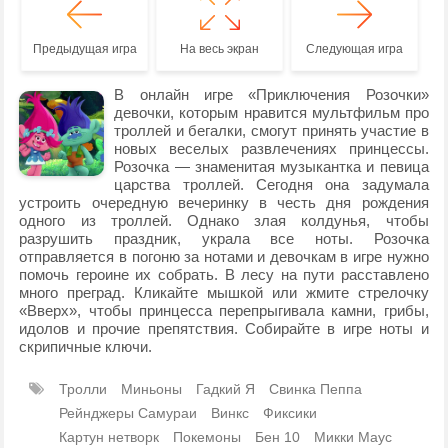
Предыдущая игра
На весь экран
Следующая игра
В онлайн игре «Приключения Розочки»
девочки, которым нравится мультфильм про
троллей и бегалки, смогут принять участие в
новых веселых развлечениях принцессы.
Розочка — знаменитая музыкантка и певица
царства троллей. Сегодня она задумала
устроить очередную вечеринку в честь дня рождения
одного из троллей. Однако злая колдунья, чтобы
разрушить праздник, украла все ноты. Розочка
отправляется в погоню за нотами и девочкам в игре нужно
помочь героине их собрать. В лесу на пути расставлено
много преград. Кликайте мышкой или жмите стрелочку
«Вверх», чтобы принцесса перепрыгивала камни, грибы,
идолов и прочие препятствия. Собирайте в игре ноты и
скрипичные ключи.
Тролли
Миньоны
Гадкий Я
Свинка Пеппа
Рейнджеры Самураи
Винкс
Фиксики
Картун нетворк
Покемоны
Бен 10
Микки Маус