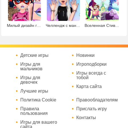
Милый дизайн губ для Маринетт
Челлендж с маникюром
Вселенная Стивена: коллекция раскрасок
Детские игры
Новинки
Игры для
Игроподборки
мальчиков
Игры всегда с
Игры для
тобой
девочек
Карта сайта
Лучшие игры
Политика Cookie
Правообладателям
Правила
Прислать игру
пользования
Контакты
Игры для вашего
сайта