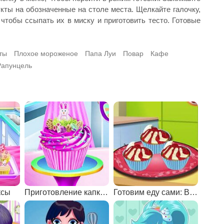
ты на обозначенные на столе места. Щелкайте галочку,
чтобы ссыпать их в миску и приготовить тесто. Готовые
ты
Плохое мороженое
Папа Луи
Повар
Кафе
Рапунцель
ксы
Приготовление капкейка
Готовим еду сами: Вишнёвый десерт