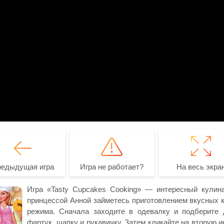
редыдущая игра
Игра не работает?
На весь экра
Игра «Tasty Cupcakes Cooking» — интересный кулин
принцессой Анной займетесь приготовлением вкусных ке
режима. Сначала заходите в одевалку и подберите 
фартук, шапку и рукавичку. Затем кликайте на вторую и