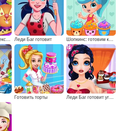
Приготовление кексов-собачек
Леди Баг готовит
Шопкинс: готовим кексы
Готовить торты
Леди Баг готовит угощение