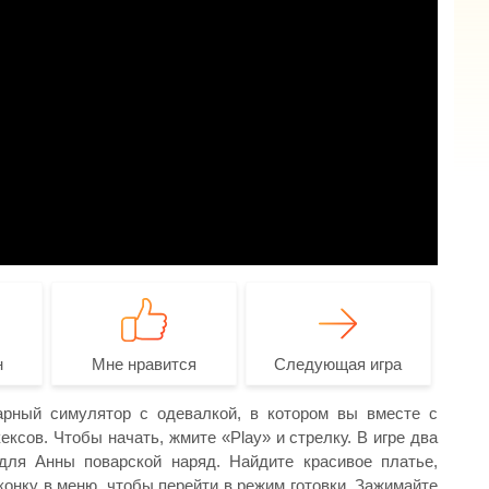
н
Мне нравится
Следующая игра
арный симулятор с одевалкой, в котором вы вместе с
ксов. Чтобы начать, жмите «Play» и стрелку. В игре два
для Анны поварской наряд. Найдите красивое платье,
конку в меню, чтобы перейти в режим готовки. Зажимайте