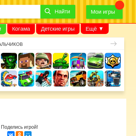
Найти
Найти
игру
Мои игры
и
Когама
Детские игры
Ещё ▼
АЛЬЧИКОВ
Поделись игрой!