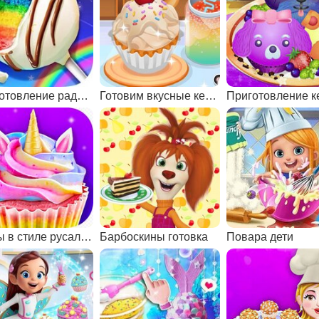
Приготовление радужных десертов
Готовим вкусные кексы
Кексы в стиле русалки и единорога
Барбоскины готовка
Повара дети