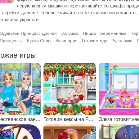
левую кнопку мышки и перетаскивайте со шкафа продук
 перейти дальше. Теперь кликайте на указанные ингредиенты, 
 красиво украсьте.
Одевалки Принцесс Диснея
Золушка
Пицца
Беременные
Тор
Принцессы
Кухни Сары
Кулинария
Готовим еду
Русалочка
ожие игры
Рождественское чаепитие принцесс
Готовим кексы на Рождество
Эльза готовит ке