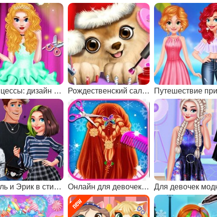
Принцессы: дизайн платьев для балерин
Рождественский салон красоты
Ариэль и Эрик в стиле e-girl и e-boy
Онлайн для девочек парикмахерская
Для девочек мо