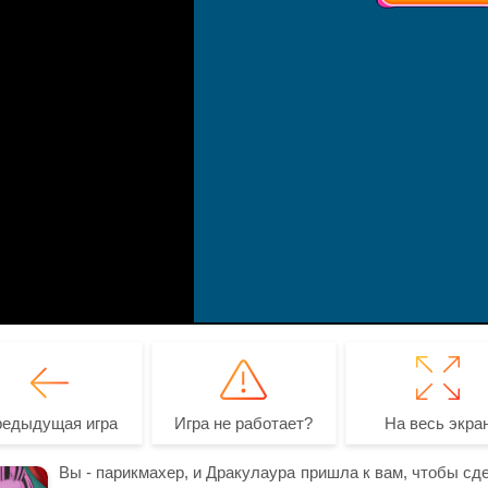
редыдущая игра
Игра не работает?
На весь экра
Вы - парикмахер, и Дракулаура пришла к вам, чтобы сде