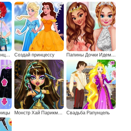
Путешествие принцесс на воздушном шаре
Создай принцессу
Папины Дочки Идем на Бал
дницы
Монстр Хай Парикмахерская
Свадьба Рапунцель