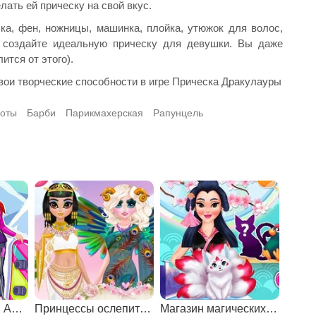
елать ей прическу на свой вкус.
ка, фен, ножницы, машинка, плойка, утюжок для волос,
 создайте идеальную прическу для девушки. Вы даже
ится от этого).
вои творческие способности в игре Прическа Дракулауры
соты
Барби
Парикмахерская
Рапунцель
Зимние каникулы Анны и Эльзы
Принцессы ослепительные богини
Магазин магических существ