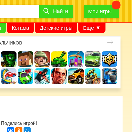
Найти
Найти
игру
Мои игры
и
Когама
Детские игры
Ещё ▼
АЛЬЧИКОВ
Поделись игрой!