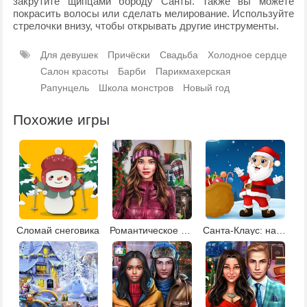
закрутите щипцами бороду Санты. Также вы можете
покрасить волосы или сделать мелирование. Используйте
стрелочки внизу, чтобы открывать другие инструменты.
Для девушек
Причёски
Свадьба
Холодное сердце
Салон красоты
Барби
Парикмахерская
Рапунцель
Школа монстров
Новый год
Похожие игры
Сломай снеговика
Романтическое Рождество
Санта-Клаус: найди отличия