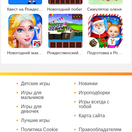
Квест на Рождество: эпизод 1
Новогодний побег
Симулятор оленя
Новогодний макияж
Рождественский побег гусеницы
Подготовка к Рождеству
Детские игры
Новинки
Игры для
Игроподборки
мальчиков
Игры всегда с
Игры для
тобой
девочек
Карта сайта
Лучшие игры
Политика Cookie
Правообладателям