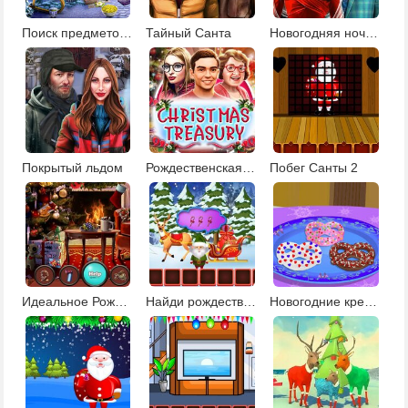
Поиск предметов на Рождество
Тайный Санта
Новогодняя ночь: поиск предметов
Покрытый льдом
Рождественская сокровищница
Побег Санты 2
Идеальное Рождество
Найди рождественскую шапочку
Новогодние крендельки