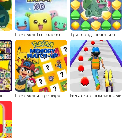
Покемон Го: головоломки
Три в ряд: печенье покемонов
ны
Покемоны: тренировка памяти
Бегалка с покемонами