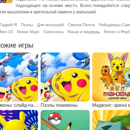
подходящее на основе место. Всего понадобится соед
тия мышления и зрительной памяти у малышей.
Гадкий Я
Пазлы
Для малышей
Свинка Пеппа
Рейнджеры Сам
Бен 10
Микки Маус
Симпсоны
Маша и медведь
Финес и Фер
ожие игры
Покемоны: слайд-пазлы
Пазлы покемоны