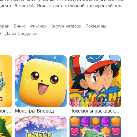
инить 9 частей. Игра станет отличной тренировкой для
ураи
Винкс
Фиксики
Картун нетворк
Покемоны
б
Даша Следопыт
Маджонг: арена монстров
Монстры Вперед
Покемоны раскраски 2