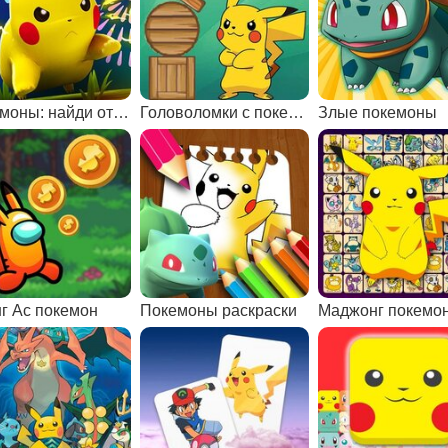
Покемоны: найди отличия
Головоломки с покемонами
Злые покемоны
г Ас покемон
Покемоны раскраски
Маджонг покемо