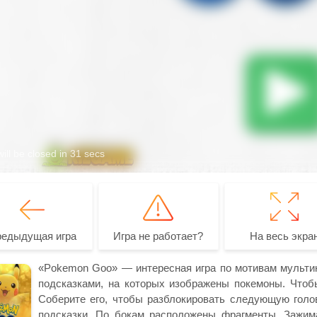
редыдущая игра
Игра не работает?
На весь экра
«Pokemon Goo» — интересная игра по мотивам мультика
подсказками, на которых изображены покемоны. Чтобы 
Соберите его, чтобы разблокировать следующую голо
подсказки. По бокам расположены фрагменты. Зажим