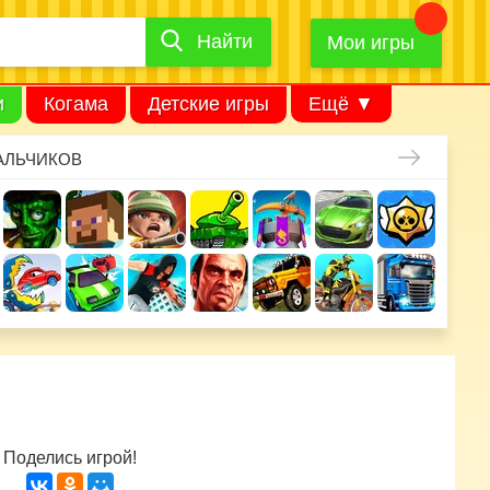
Найти
Найти
игру
Мои игры
и
Когама
Детские игры
Ещё ▼
АЛЬЧИКОВ
Поделись игрой!