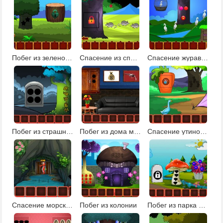
Побег из зеленой усадьбы
Спасение из спокойной земли
Спасение журавля
Побег из страшного леса 2
Побег из дома мафиози
Спасение утиной семьи: эпизод 1
Спасение морского конька
Побег из колонии
Побег из парка фантазий