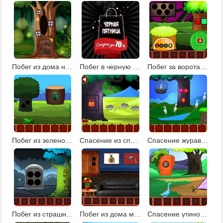
Побег из дома на дереве
Побег в черную пятницу
Побег за ворота деревни
Побег из зеленой усадьбы
Спасение из спокойной земли
Спасение журавля
Побег из страшного леса 2
Побег из дома мафиози
Спасение утиной семьи: эпизод 1