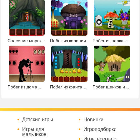
Спасение морского конька
Побег из колонии
Побег из парка фантазий
Побег из дома фотографа
Побег из фантастической земли
Побег щенков из клетки
Детские игры
Новинки
Игры для
Игроподборки
мальчиков
Игры всегда с