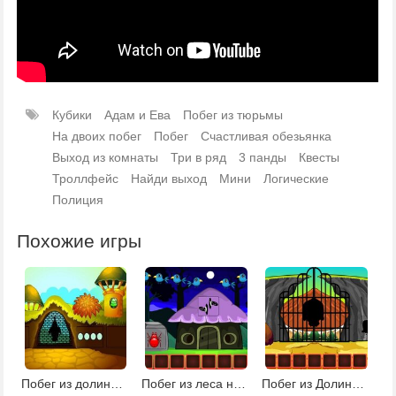
Кубики
Адам и Ева
Побег из тюрьмы
На двоих побег
Побег
Счастливая обезьянка
Выход из комнаты
Три в ряд
3 панды
Квесты
Троллфейс
Найди выход
Мини
Логические
Полиция
Похожие игры
Побег из долины башен
Побег из леса на Хэллоуин 2
Побег из Долины черепа