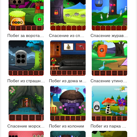
Побег за ворота деревни
Спасение из спокойной земли
Спасение журавля
Побег из страшного леса 2
Побег из дома мафиози
Спасение утиной семьи: эпизод 1
Спасение морского конька
Побег из колонии
Побег из парка фантазий