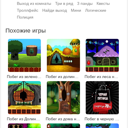
Выход из комнаты
Три в ряд
3 панды
Квесты
Троллфейс
Найди выход
Мини
Логические
Полиция
Похожие игры
Побег из зеленой усадьбы
Побег из долины башен
Побег из леса на Хэллоуин 2
Побег из Долины черепа
Побег из дома на дереве
Побег в черную пятницу