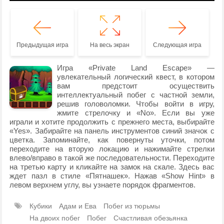
Предыдущая игра
На весь экран
Следующая игра
Игра «Private Land Escape» —
увлекательный логический квест, в котором
вам предстоит осуществить
интеллектуальный побег с частной земли,
решив головоломки. Чтобы войти в игру,
жмите стрелочку и «No». Если вы уже
играли и хотите продолжить с прежнего места, выбирайте
«Yes». Забирайте на панель инструментов синий значок с
цветка. Запоминайте, как повернуты уточки, потом
переходите на вторую локацию и нажимайте стрелки
влево/вправо в такой же последовательности. Переходите
на третью карту и кликайте на замок на скале. Здесь вас
ждет пазл в стиле «Пятнашек». Нажав «Show Hint» в
левом верхнем углу, вы узнаете порядок фрагментов.
Кубики
Адам и Ева
Побег из тюрьмы
На двоих побег
Побег
Счастливая обезьянка