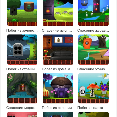
Побег из зеленой усадьбы
Спасение из спокойной земли
Спасение журавля
Побег из страшного леса 2
Побег из дома мафиози
Спасение утиной семьи: эпизод 1
Спасение морского конька
Побег из колонии
Побег из парка фантазий