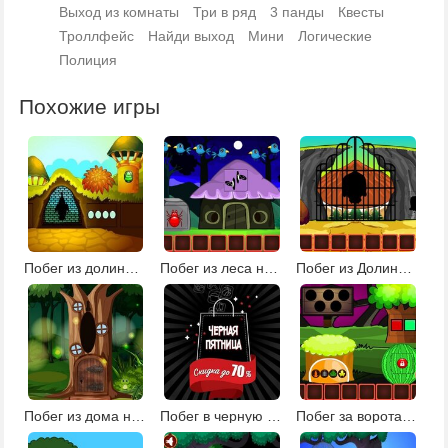
Выход из комнаты
Три в ряд
3 панды
Квесты
Троллфейс
Найди выход
Мини
Логические
Полиция
Похожие игры
Побег из долины башен
Побег из леса на Хэллоуин 2
Побег из Долины черепа
Побег из дома на дереве
Побег в черную пятницу
Побег за ворота деревни