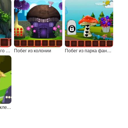
Спасение морского конька
Побег из колонии
Побег из парка фантазий
Побег щенков из клетки