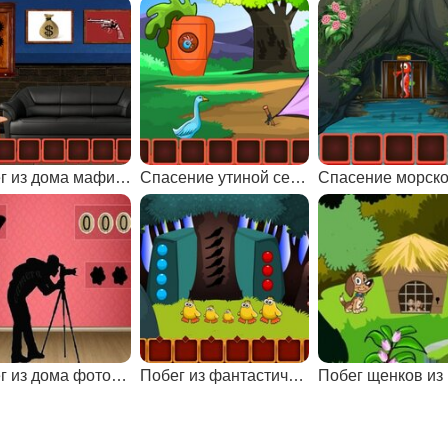
Побег из дома мафиози
Спасение утиной семьи: эпизод 1
Побег из дома фотографа
Побег из фантастической земли