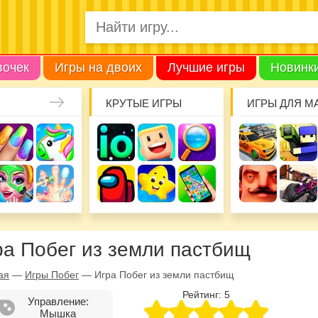
вочек
Игры на двоих
Лучшие игры
Новинк
КРУТЫЕ ИГРЫ
ИГРЫ ДЛЯ М
ра Побег из земли пастбищ
ая
—
Игры Побег
—
Игра Побег из земли пастбищ
Рейтинг:
5
Управление:
Мышка