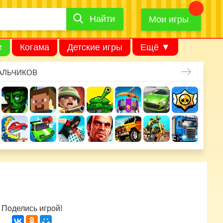
Найти
Найти
игру
Мои игры
и
Когама
Детские игры
Ещё ▼
АЛЬЧИКОВ
Поделись игрой!