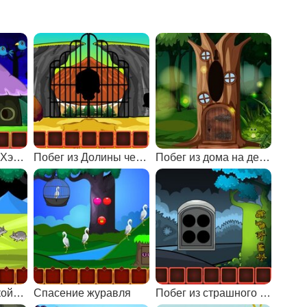
Побег из леса на Хэллоуин 2
Побег из Долины черепа
Побег из дома на дереве
Спасение из спокойной земли
Спасение журавля
Побег из страшного леса 2