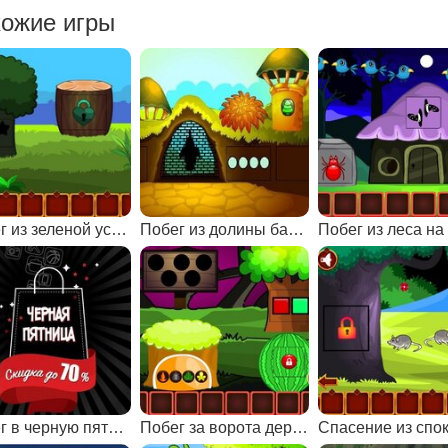
ожие игры
Побег из зеленой усадьбы
Побег из долины башен
Побег в черную пятницу
Побег за ворота деревни