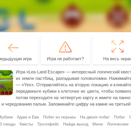
редыдущая игра
Игра не работает?
На весь экра
Игра «Lea Land Escape» — интересный логический квест
из земли пастбищ, разгадывая головоломки. Нажимайте
— «Yes». Отправляйтесь на вторую локацию и кликайте
передвиньте кубики к клеточке их цвета, чтобы появила
потом переходите на четвертую карту и жмите на панно
 и чередованию пальм. Запоминайте цифру на камне на третьей 
Кубики
Адам и Ева
Побег из тюрьмы
На двоих побег
Побег
3 панды
Квесты
Троллфейс
Найди выход
Мини
Логические