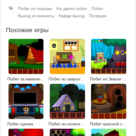
Побег из тюрьмы
На двоих побег
Побег
Выход из комнаты
Найди выход
Полиция
Похожие игры
Побег за каменные ворота
Побег из закрытого дома
Побег из Земли деревьев
Побег щенка
Побег из ночного парка
Побег красной совы