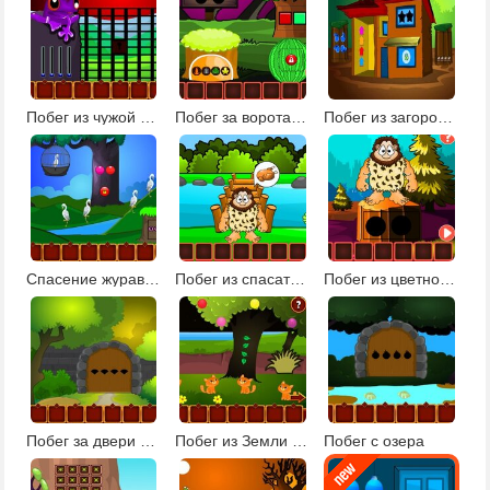
Побег из чужой страны
Побег за ворота деревни
Побег из загородного дома
Спасение журавля
Побег из спасательной шлюпки
Побег из цветного леса 2
Побег за двери усадьбы
Побег из Земли кошек
Побег с озера