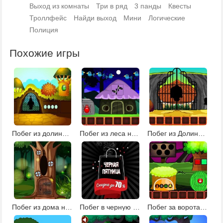
Выход из комнаты
Три в ряд
3 панды
Квесты
Троллфейс
Найди выход
Мини
Логические
Полиция
Похожие игры
Побег из долины башен
Побег из леса на Хэллоуин 2
Побег из Долины черепа
Побег из дома на дереве
Побег в черную пятницу
Побег за ворота деревни