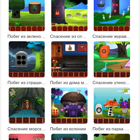
Побег из зеленой усадьбы
Спасение из спокойной земли
Спасение журавля
Побег из страшного леса 2
Побег из дома мафиози
Спасение утиной семьи: эпизод 1
Спасение морского конька
Побег из колонии
Побег из парка фантазий