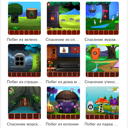
Побег из зеленой усадьбы
Спасение из спокойной земли
Спасение журавля
Побег из страшного леса 2
Побег из дома мафиози
Спасение утиной семьи: эпизод 1
Спасение морского конька
Побег из колонии
Побег из парка фантазий