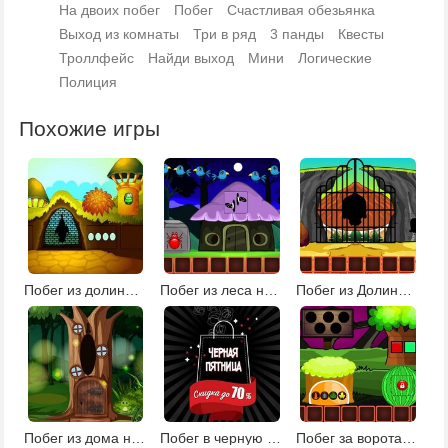
На двоих побег
Побег
Счастливая обезьянка
Выход из комнаты
Три в ряд
3 панды
Квесты
Троллфейс
Найди выход
Мини
Логические
Полиция
Похожие игры
Побег из долины башен
Побег из леса на Хэллоуин 2
Побег из Долины черепа
Побег из дома на дереве
Побег в черную пятницу
Побег за ворота деревни