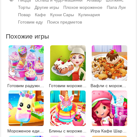
Торты
Другие игры
Плохое мороженое
Папа Луи
Повар
Кафе
Кухни Сары
Кулинария
Готовим еду
Поиск предметов
Похожие игры
Готовим радужное мороженое
Готовим мороженое вместе с Барби
Вафли с мороженым
Мороженое единорог
Блины с мороженым
Игра Кафе Шарлотты Землянички