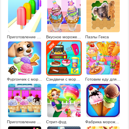
Приготовление эскимо
Вкусное мороженое Чуррос
Пазлы Гекса
Фургончик с мороженым
Сэндвичи с мороженым
Готовим еду для карнавала 2
Приготовление рожков с мороженым
Стрит-фуд
Фабрика мороженого