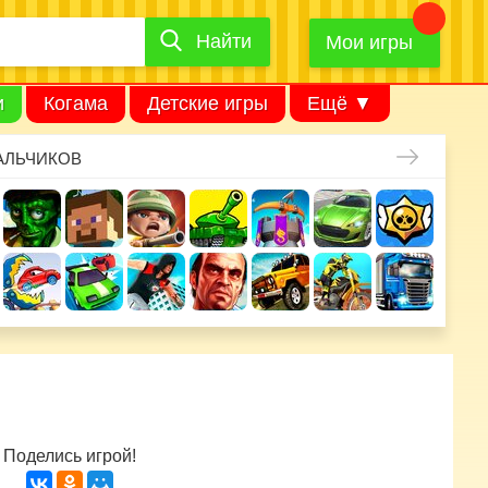
Найти
Найти
игру
Мои игры
и
Когама
Детские игры
Ещё ▼
АЛЬЧИКОВ
Поделись игрой!