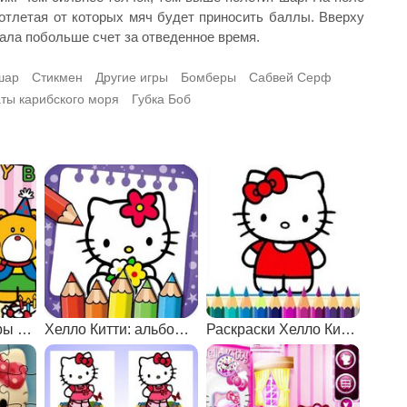
 отлетая от которых мяч будет приносить баллы. Вверху
рала побольше счет за отведенное время.
шар
Стикмен
Другие игры
Бомберы
Сабвей Серф
ты карибского моря
Губка Боб
Развивающие игры с Хелло Китти
Хелло Китти: альбом раскрасок
Раскраски Хелло Китти