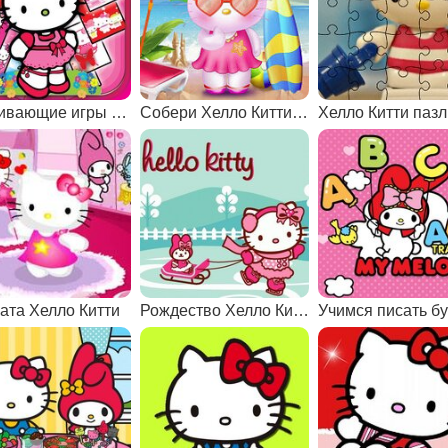
Развивающие игры Хелло Китти
Собери Хелло Китти на прогулку
Хелло Китти пазл
ата Хелло Китти
Рождество Хелло Китти: пазлы