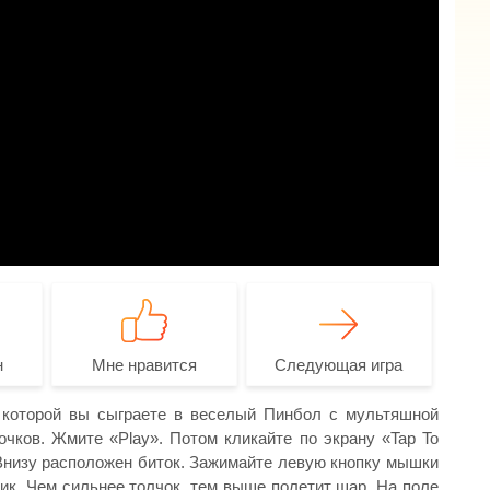
н
Мне нравится
Следующая игра
 в которой вы сыграете в веселый Пинбол с мультяшной
чков. Жмите «Play». Потом кликайте по экрану «Tap To
 Внизу расположен биток. Зажимайте левую кнопку мышки
рик. Чем сильнее толчок, тем выше полетит шар. На поле