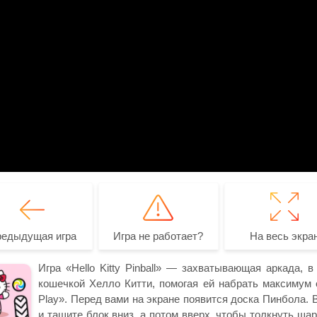
редыдущая игра
Игра не работает?
На весь экра
Игра «Hello Kitty Pinball» — захватывающая аркада,
кошечкой Хелло Китти, помогая ей набрать максимум о
Play». Перед вами на экране появится доска Пинбола.
и тащите блок вниз, а потом вверх, чтобы толкнуть ша