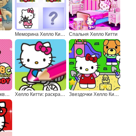
Меморина Хелло Китти
Спальня Хелло Китти
Учимся писать буквы с Хэлло Китти
Хелло Китти: раскраска по номерам
Звездочки Хелло Китти