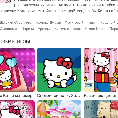
расположены ячейки с очками, а также кнопки и гайки,
 кошечки Хэлло тикает таймер. Постарайтесь, чтобы Китти наб
Шарики Стрелялки
Хеликс Джамп
Фруктовый ниндзя
Красный 
Смешные
Шарики
Аркады
Картун нетворк
Хелло Китти
Пира
ожие игры
о Китти маникюр
Спокойной ночи, Хэлло Китти