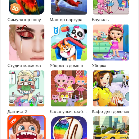
Симулятор попугая
Мастер паркура
Ваувиль
Студия макияжа
Уборка в доме панды
Уборка
Дантист 2
Лалалупси: фабрика кукол
Кафе для девочек