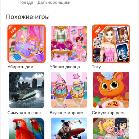
Поезда
Дальнобойщики
Похожие игры
Убирать дом
Уборка дворца принцессы
Тату
Симулятор спасательной лодки
Вкусное мороженое Чуррос
Симулятор ресторана