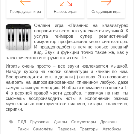
Предыдущая игра
На весь экран
Следующая игра
Онлайн игра «Пианино на клавиатуре»
понравится всем, кто увлекается музыкой. К
услуга геймеров супер реалистичный
симулятор профессионального синтезатора.
И правдоподобен в нем не только внешний
вид. Звук и функции точно такие же, как у
электрического инструмента из real life.
Играть очень просто – все звуки извлекаются мышкой.
Наводи курсор на кнопки клавиатуры и кликай по ним.
Воспроизводятся ноты в девяти (!) октавах. Это позволяет
наиграть на импровизированном «пианино» любую, даже
самую сложную мелодию. И обрати внимание на кнопки 1-
4 в верхней правой части девайса. Нажимая на них, ты
сможешь воспроизводить ноты в исполнении разных
музыкальных инструментов: пианино, гитары, клавесина,
скрипки.
ПДД
Грузовики
Джипы
Симуляторы
Драконы
Такси
Самолёты
Парковка
Тракторы
Автобусы