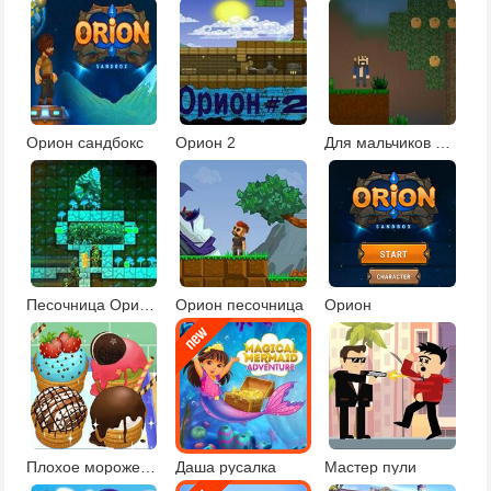
Орион сандбокс
Орион 2
Для мальчиков Орион 2
Песочница Ориона 2
Орион песочница
Орион
Плохое мороженое украшение
Даша русалка
Мастер пули