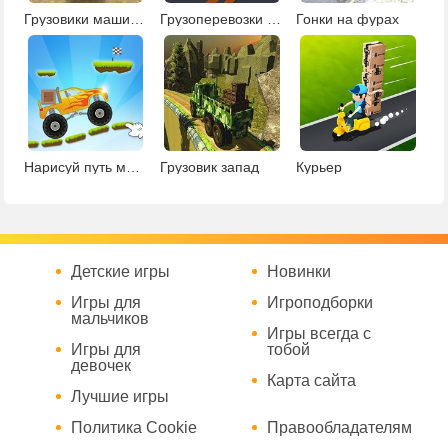
Грузовики машины
Грузоперевозки на джипе
Гонки на фурах
Нарисуй путь монстр-траку
Грузовик запад
Курьер
Детские игры
Новинки
Игры для
Игроподборки
мальчиков
Игры всегда с
Игры для
тобой
девочек
Карта сайта
Лучшие игры
Политика Cookie
Правообладателям