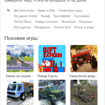
приморозят яйцо, чтобы не выпадало, и так далее.
Детские игры
Адам и Ева
Геометрия даш
На двоих побег
Фнаф
Троллфейс
Грузовики
Хэппи Вилс
Найди отличия
Машинки
Машины
Мотоциклы
Раскраски
Улитка Боб
Огонь и вода
Похожие игры
Трюки на грузовике
Поезд Санты
Симулятор вождения грузовика