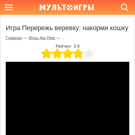
Игра Перережь веревку: накорми кошку
Главная
—
Игры Ам Ням
—
Игра Перережь веревку: накорми ко
Рейтинг:
3.9