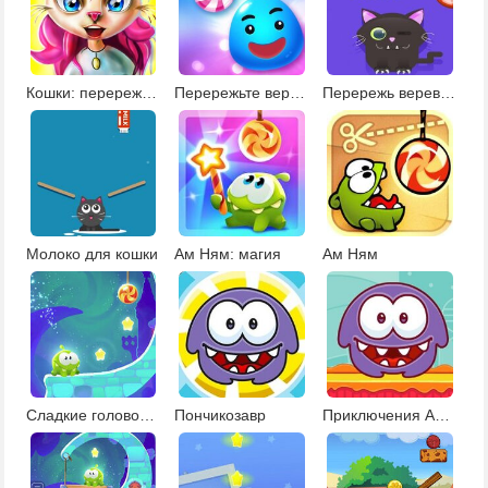
Кошки: перережь веревку
Перережьте веревку
Перережь веревку и накорми кота 2
Молоко для кошки
Ам Ням: магия
Ам Ням
Сладкие головоломки
Пончикозавр
Приключения Ам Няма