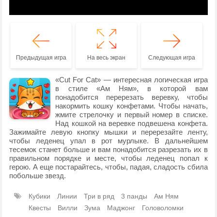
Предыдущая игра
На весь экран
Следующая игра
«Cut For Cat» — интересная логическая игра
в стиле «Ам Ням», в которой вам
понадобится перерезать веревку, чтобы
накормить кошку конфетами. Чтобы начать,
жмите стрелочку и первый номер в списке.
Над кошкой на веревке подвешена конфета.
Зажимайте левую кнопку мышки и перерезайте ленту,
чтобы леденец упал в рот мурлыке. В дальнейшем
тесемок станет больше и вам понадобится разрезать их в
правильном порядке и месте, чтобы леденец попал к
герою. А еще постарайтесь, чтобы, падая, сладость сбила
побольше звезд.
Кубики
Линии
Три в ряд
3 панды
Ам Ням
Квесты
Вилли
Зума
Маджонг
Головоломки