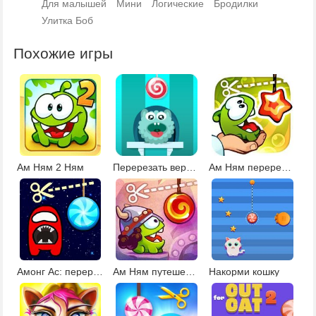
Для малышей
Мини
Логические
Бродилки
Улитка Боб
Похожие игры
Ам Ням 2 Ням
Перерезать веревку
Ам Ням перережь веревку 1
Амонг Ас: перережь веревку
Ам Ням путешествие во времени
Накорми кошку