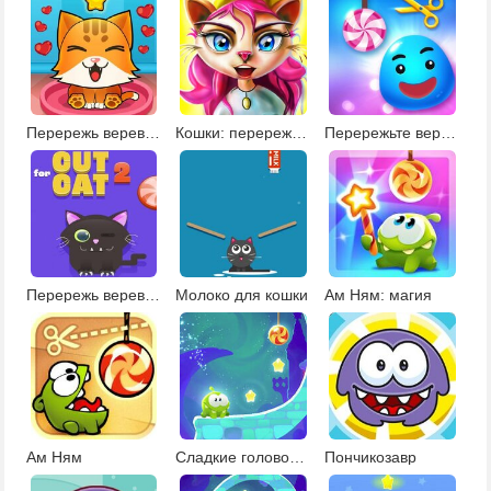
Перережь веревку: накорми кошку
Кошки: перережь веревку
Перережьте веревку
Перережь веревку и накорми кота 2
Молоко для кошки
Ам Ням: магия
Ам Ням
Сладкие головоломки
Пончикозавр