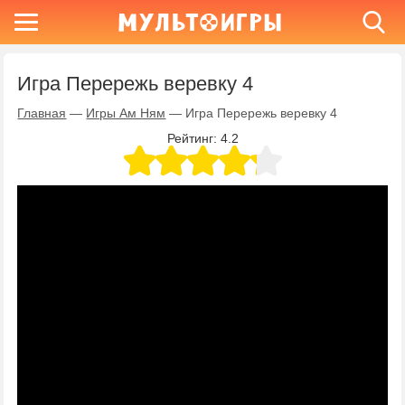
Игра Перережь веревку 4
Главная
—
Игры Ам Ням
—
Игра Перережь веревку 4
Рейтинг:
4.2