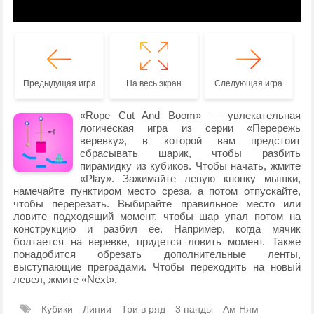
Предыдущая игра
На весь экран
Следующая игра
«Rope Cut And Boom» — увлекательная
логическая игра из серии «Перережь
веревку», в которой вам предстоит
сбрасывать шарик, чтобы разбить
пирамидку из кубиков. Чтобы начать, жмите
«Play». Зажимайте левую кнопку мышки,
намечайте пунктиром место среза, а потом отпускайте,
чтобы перерезать. Выбирайте правильное место или
ловите подходящий момент, чтобы шар упал потом на
конструкцию и разбил ее. Например, когда мячик
болтается на веревке, придется ловить момент. Также
понадобится обрезать дополнительные ленты,
выступающие преградами. Чтобы переходить на новый
левел, жмите «Next».
Кубики
Линии
Три в ряд
3 панды
Ам Ням