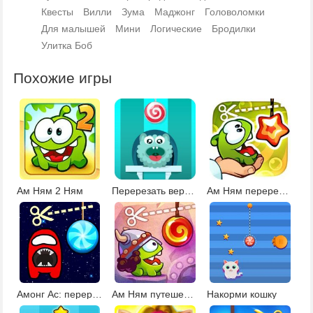
Квесты
Вилли
Зума
Маджонг
Головоломки
Для малышей
Мини
Логические
Бродилки
Улитка Боб
Похожие игры
Ам Ням 2 Ням
Перерезать веревку
Ам Ням перережь веревку 1
Амонг Ас: перережь веревку
Ам Ням путешествие во времени
Накорми кошку