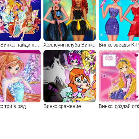
Клуб Винкс: найди пары
Хэллоуин клуба Винкс
Винкс звезды K-
: три в ряд
Винкс сражение