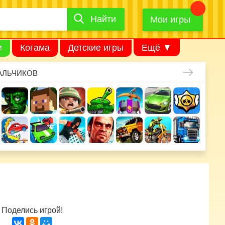
Найти
Найти
игру
Мои игры
и
Когама
Детские игры
Ещё ▼
АЛЬЧИКОВ
Поделись игрой!