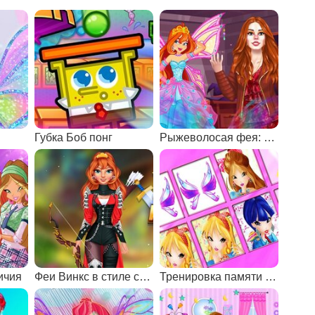
Губка Боб понг
Рыжеволосая фея: фантазия vs реальность
ичия
Феи Винкс в стиле супергероев
Тренировка памяти с Винкс