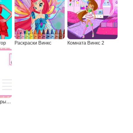
Pop
Раскраски Винкс
Комната Винкс 2
Винкс: создай открытку