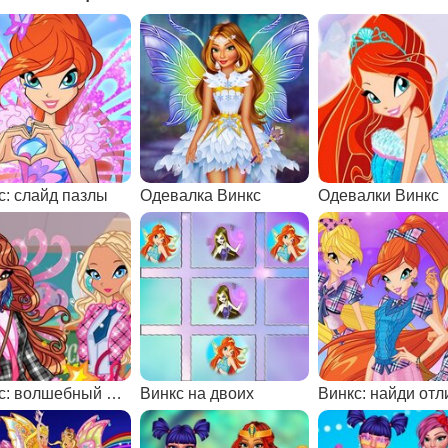
с: слайд пазлы
Одевалка Винкс
Одевалки Винкс
Винкс: волшебный День знаний
Винкс на двоих
Винкс: найди отл