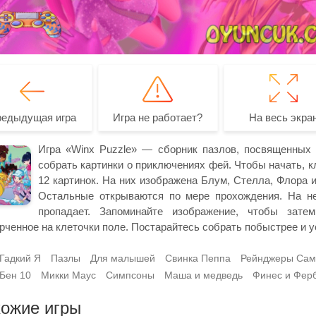
редыдущая игра
Игра не работает?
На весь экра
Игра «Winx Puzzle» — сборник пазлов, посвященных 
собрать картинки о приключениях фей. Чтобы начать, кл
12 картинок. На них изображена Блум, Стелла, Флора и
Остальные открываются по мере прохождения. На нес
пропадает. Запоминайте изображение, чтобы зате
рченное на клеточки поле. Постарайтесь собрать побыстрее и у
Гадкий Я
Пазлы
Для малышей
Свинка Пеппа
Рейнджеры Сам
Бен 10
Микки Маус
Симпсоны
Маша и медведь
Финес и Фер
ожие игры