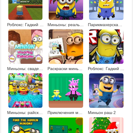
Роблокс: Гадкий я 3
Миньоны: реальные прически
Парикмахерская миньонов
Миньоны: свадебные прически
Раскраски миньонов 2
Роблокс: Гадкий я 3 побег
Миньоны: райский уголок
Приключения миньона
Миньон раш 2