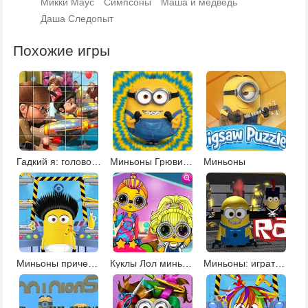
Микки Маус
Симпсоны
Маша и медведь
Даша Следопыт
Похожие игры
Гадкий я: головоломка
Миньоны Грювитация
Миньоны
Миньоны прически
Куклы Лол миньоны
Миньоны: играть в роблокс