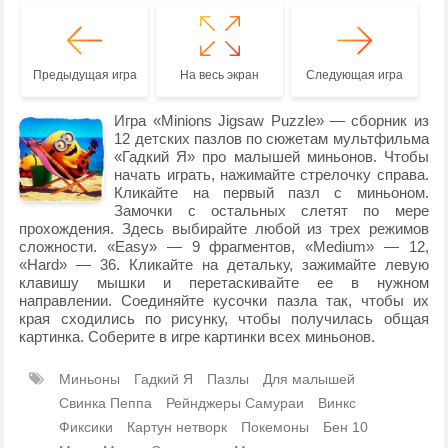
Предыдущая игра
На весь экран
Следующая игра
Игра «Minions Jigsaw Puzzle» — сборник из
12 детских пазлов по сюжетам мультфильма
«Гадкий Я» про малышей миньонов. Чтобы
начать играть, нажимайте стрелочку справа.
Кликайте на первый пазл с миньоном.
Замочки с остальных слетят по мере
прохождения. Здесь выбирайте любой из трех режимов
сложности. «Easy» — 9 фрагментов, «Medium» — 12,
«Hard» — 36. Кликайте на детальку, зажимайте левую
клавишу мышки и перетаскивайте ее в нужном
направлении. Соединяйте кусочки пазла так, чтобы их
края сходились по рисунку, чтобы получилась общая
картинка. Соберите в игре картинки всех миньонов.
Миньоны
Гадкий Я
Пазлы
Для малышей
Свинка Пеппа
Рейнджеры Самураи
Винкс
Фиксики
Картун нетворк
Покемоны
Бен 10