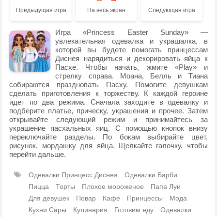
Предыдущая игра
На весь экран
Следующая игра
Игра «Princess Easter Sunday» —
увлекательная одевалка и украшалка, в
которой вы будете помогать принцессам
Диснея нарядиться и декорировать яйца к
Пасхе. Чтобы начать, жмите «Play» и
стрелку справа. Моана, Белль и Тиана
собираются праздновать Пасху. Помогите девушкам
сделать приготовления к торжеству. К каждой героине
идет по два режима. Сначала заходите в одевалку и
подберите платье, прическу, украшения и прочее. Затем
открывайте следующий режим и принимайтесь за
украшение пасхальных яиц. С помощью кнопок внизу
переключайте разделы. По бокам выбирайте цвет,
рисунок, мордашку для яйца. Щелкайте галочку, чтобы
перейти дальше.
Одевалки Принцесс Диснея
Одевалки Барби
Пицца
Торты
Плохое мороженое
Папа Луи
Для девушек
Повар
Кафе
Принцессы
Мода
Кухни Сары
Кулинария
Готовим еду
Одевалки