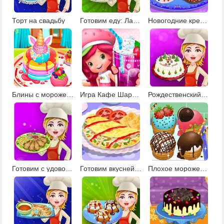
Торт на свадьбу
Готовим еду: Лапша с цыплёнком
Новогодние крендельки
Блины с мороженым
Игра Кафе Шарлотты Землянички
Рождественский торт
Готовим с удовольствием
Готовим вкуснейший омлет
Плохое мороженое украшение