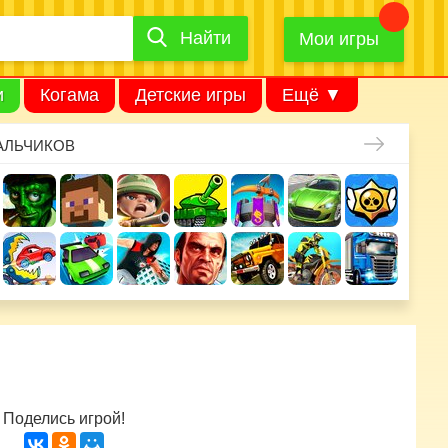
Найти
Найти
игру
Мои игры
и
Когама
Детские игры
Ещё ▼
АЛЬЧИКОВ
Поделись игрой!