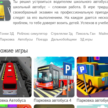
Ты решил устроиться водителем школьного автобус
школьный автобус – сложная работа. В игре тридц
своеобразный экзамен на профессиональную пригодн
следят за его выполнением. На каждое дается неско
проблем, то тебе доверят возить детей. Успехов в учебе
Гонки 3Д
Роблокс симулятор
Стрелялки 3д
Пиксель Ган
Майн
Парковка
Автобусы
Поезда
Дальнобойщики
3Д игры
ожие игры
овка Автобуса
Парковка автобуса 4
Парковка автобу