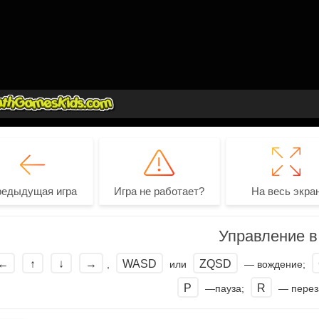
редыдущая игра
Игра не работает?
На весь экра
Управление в 
←
↑
↓
→
WASD
ZQSD
,
или
— вождение;
P
R
—пауза;
— переза