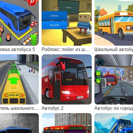
овка автобуса 5
Роблокс: побег из школы
Школьный автобу
Водитель школьного автобуса
Автобус 2
Автобус по город