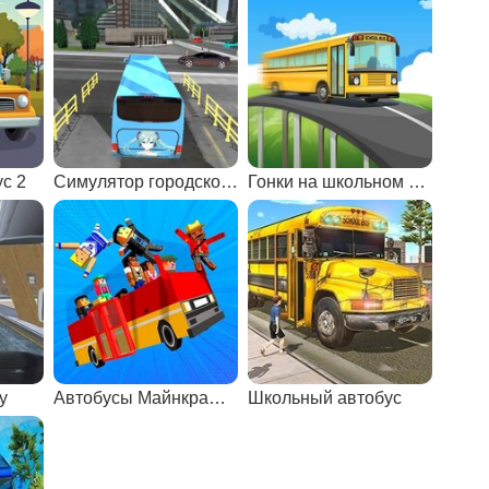
с 2
Симулятор городского автобуса
Гонки на школьном автобусе
у
Автобусы Майнкрафта
Школьный автобус