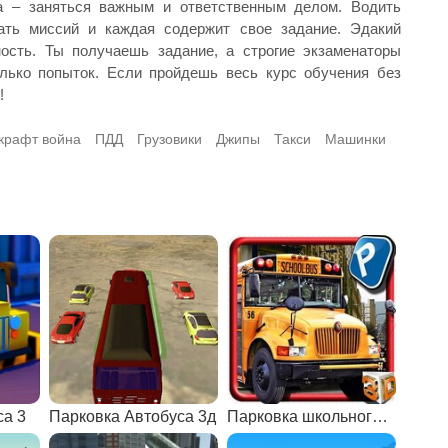
а – заняться важным и ответственным делом. Водить
ать миссий и каждая содержит свое задание. Эдакий
ость. Ты получаешь задание, а строгие экзаменаторы
лько попыток. Если пройдешь весь курс обучения без
!
крафт война
ПДД
Грузовики
Джипы
Такси
Машинки
са 3
Парковка Автобуса 3д
Парковка школьного автобуса