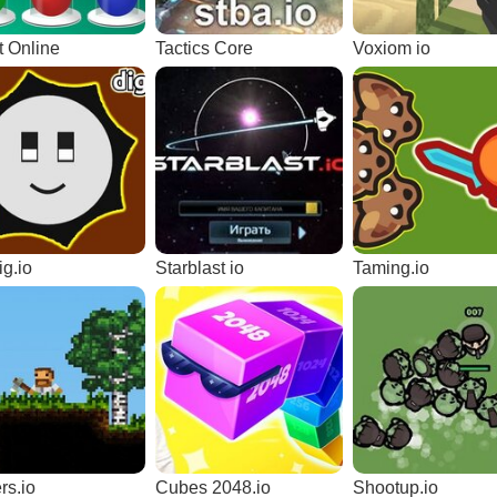
It Online
Tactics Core
Voxiom io
g.io
Starblast io
Taming.io
rs.io
Cubes 2048.io
Shootup.io