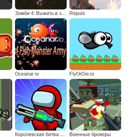
Зомби 4: Выжить в зомби-апокалипсисе
Repuls
Oceanar io
FlyOrDie.io
Королевская битва Амонг Ас
Военные брокеры