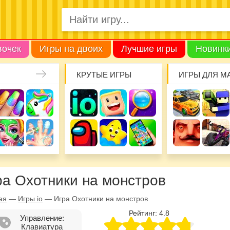
вочек
Игры на двоих
Лучшие игры
Новинк
КРУТЫЕ ИГРЫ
ИГРЫ ДЛЯ М
ра Охотники на монстров
ая
—
Игры io
—
Игра Охотники на монстров
Рейтинг:
4.8
Управление:
Клавиатура