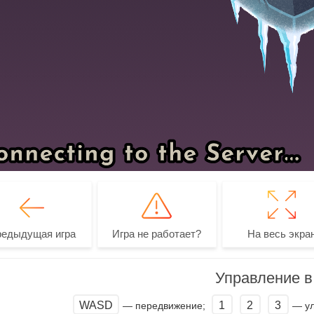
редыдущая игра
Игра не работает?
На весь экра
Управление в 
WASD
1
2
3
— передвижение;
— ул