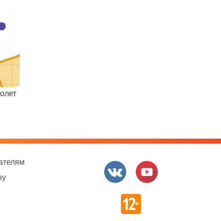
олет
ателям
ру