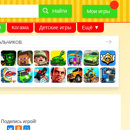
Найти
Найти
игру
Мои игры
и
Когама
Детские игры
Ещё ▼
АЛЬЧИКОВ
Поделись игрой!