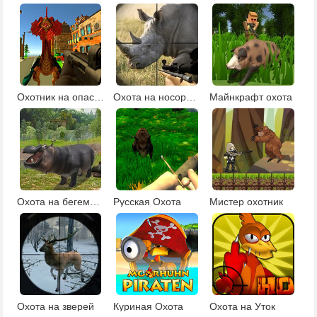
Охотник на опасных монстров
Охота на носорогов
Майнкрафт охота
Охота на бегемотов
Русская Охота
Мистер охотник
Охота на зверей
Куриная Охота
Охота на Уток