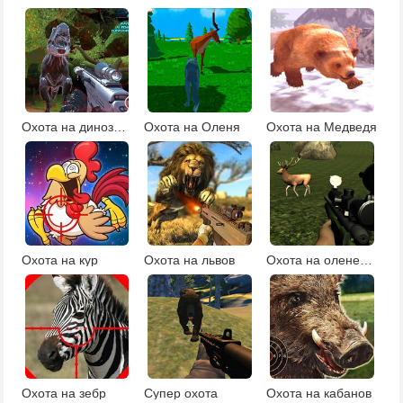
Охота на динозавров с мультиплеером
Охота на Оленя
Охота на Медведя
Охота на кур
Охота на львов
Охота на оленей 3Д
Охота на зебр
Супер охота
Охота на кабанов