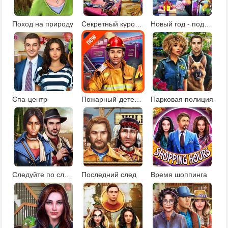
Поход на природу
Секретный курорт для знаменитостей
Новый год - подарки под елкой
Спа-центр
Пожарный-детектив
Парковая полиция
Следуйте по следам
Последний след
Время шоппинга