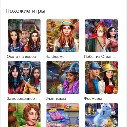
Похожие игры
Охота на воров
На ферме
Побег из Страны чудес
Замороженное поместье
Злая тыква
Фермеры