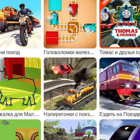
ни поезд
Головоломки железной дороги
Томас и друзья 
Рисовалка для Малышей
Наперегонки с поездом
Ездить на Поезд