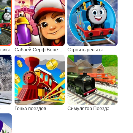
пазлы
Сабвей Серф Венеция
Строить рельсы
е
Гонка поездов
Симулятор Поезда