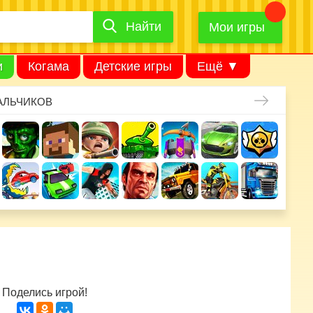
Найти
Найти
игру
Мои игры
и
Когама
Детские игры
Ещё ▼
АЛЬЧИКОВ
Поделись игрой!