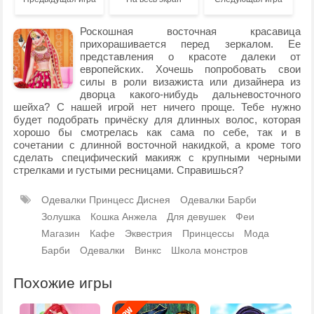
Роскошная восточная красавица
прихорашивается перед зеркалом. Ее
представления о красоте далеки от
европейских. Хочешь попробовать свои
силы в роли визажиста или дизайнера из
дворца какого-нибудь дальневосточного
шейха? С нашей игрой нет ничего проще. Тебе нужно
будет подобрать причёску для длинных волос, которая
хорошо бы смотрелась как сама по себе, так и в
сочетании с длинной восточной накидкой, а кроме того
сделать специфический макияж с крупными черными
стрелками и густыми ресницами. Справишься?
Одевалки Принцесс Диснея
Одевалки Барби
Золушка
Кошка Анжела
Для девушек
Феи
Магазин
Кафе
Эквестрия
Принцессы
Мода
Барби
Одевалки
Винкс
Школа монстров
Похожие игры