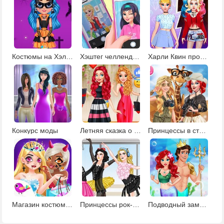
Костюмы на Хэллоуин
Хэштег челлендж для Эльзы
Харли Квин против Золушки: модная битва
Конкурс моды
Летняя сказка о принцессе
Принцессы в стиле сафари
Магазин костюмов для Хэллоуина
Принцессы рок-балерины
Подводный замок русалочки