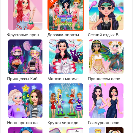
Фруктовые принты для принцесс
Девочки-пираты в поисках сокровищ
Летний отдых Вайлет
Принцессы КиберПанк 220
Магазин магических существ
Принцессы ослепительные богини
Неон против пастель: декор елки
Крутая чирлидерша
Гламурная вечеринка