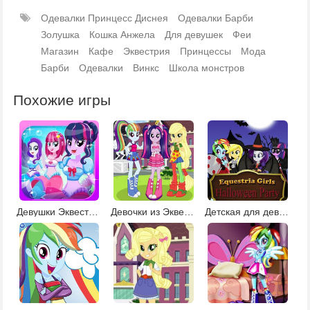
Одевалки Принцесс Диснея
Одевалки Барби
Золушка
Кошка Анжела
Для девушек
Феи
Магазин
Кафе
Эквестрия
Принцессы
Мода
Барби
Одевалки
Винкс
Школа монстров
Похожие игры
Девушки Эквестрии одевалка
Девочки из Эквестрии 2
Детская для девочек 6 лет