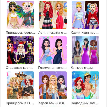
Принцессы ослепительные богини
Летняя сказка о принцессе
Харли Квин против Золушки: модная битва
Страшные костюмы Рапунцель и Ариэль
Гламурная вечеринка
Конкурс моды
Принцессы в стиле сафари
Харли Квинн и принцессы в салоне красоты
Подводный замок русалочки