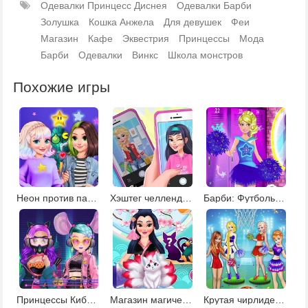
Одевалки Принцесс Диснея
Одевалки Барби
Золушка
Кошка Анжела
Для девушек
Феи
Магазин
Кафе
Эквестрия
Принцессы
Мода
Барби
Одевалки
Винкс
Школа монстров
Похожие игры
Неон против пастель: декор елки
Хэштег челлендж для Эльзы
Барби: Футбольные болельщицы
Принцессы КиберПанк 220
Магазин магических существ
Крутая чирлидерша