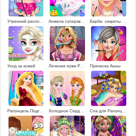
Утренний распорядок Барби
Анжела суперзвезда моды
Барби: секреты красоты
Уход за кожей
Лечение кожи Рапунцель
Прическа Анны
Рапунцель Подготовка к рождественскому вечеру
Холодное Сердце Одевалки Анны
Спа для Рапунцель