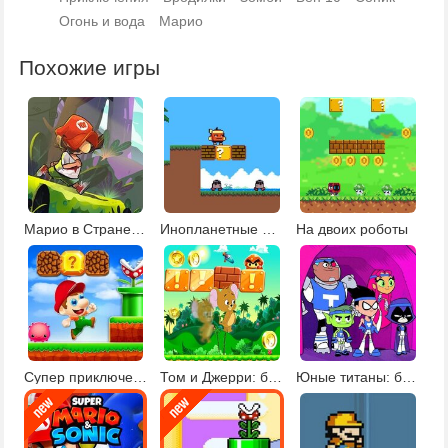
Огонь и вода
Марио
Похожие игры
Марио в Стране чудес
Инопланетные приключения Билли
На двоих роботы
Супер приключения в джунглях
Том и Джерри: бродилка 2
Юные титаны: бродилка