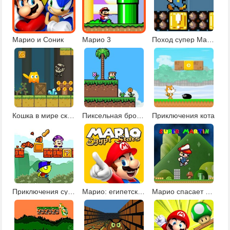
Марио и Соник
Марио 3
Поход супер Марио
Кошка в мире скелетов
Пиксельная бродилка
Приключения кота
Приключения супер горошка
Марио: египетские звезды
Марио спасает принцессу 2