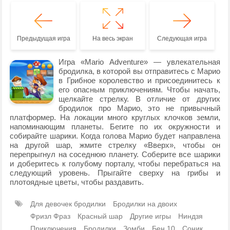
Предыдущая игра
На весь экран
Следующая игра
Игра «Mario Adventure» — увлекательная
бродилка, в которой вы отправитесь с Марио
в Грибное королевство и присоединитесь к
его опасным приключениям. Чтобы начать,
щелкайте стрелку. В отличие от других
бродилок про Марио, это не привычный
платформер. На локации много круглых клочков земли,
напоминающим планеты. Бегите по их окружности и
собирайте шарики. Когда голова Марио будет направлена
на другой шар, жмите стрелку «Вверх», чтобы он
перепрыгнул на соседнюю планету. Соберите все шарики
и доберитесь к голубому порталу, чтобы перебраться на
следующий уровень. Прыгайте сверху на грибы и
плотоядные цветы, чтобы раздавить.
Для девочек бродилки
Бродилки на двоих
Фризл Фраз
Красный шар
Другие игры
Ниндзя
Приключения
Бродилки
Зомби
Бен 10
Соник