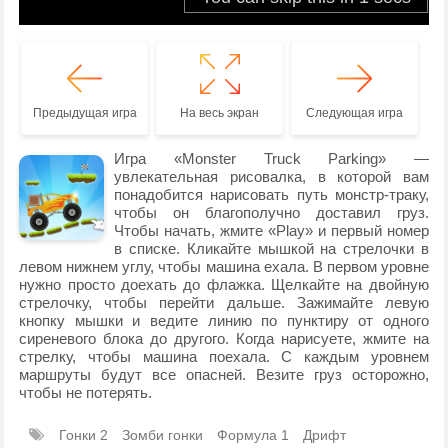
Предыдущая игра
На весь экран
Следующая игра
Игра «Monster Truck Parking» —
увлекательная рисовалка, в которой вам
понадобится нарисовать путь монстр-траку,
чтобы он благополучно доставил груз.
Чтобы начать, жмите «Play» и первый номер
в списке. Кликайте мышкой на стрелочки в
левом нижнем углу, чтобы машина ехала. В первом уровне
нужно просто доехать до флажка. Щелкайте на двойную
стрелочку, чтобы перейти дальше. Зажимайте левую
кнопку мышки и ведите линию по пунктиру от одного
сиреневого блока до другого. Когда нарисуете, жмите на
стрелку, чтобы машина поехала. С каждым уровнем
маршруты будут все опасней. Везите груз осторожно,
чтобы не потерять.
Гонки 2
Зомби гонки
Формула 1
Дрифт