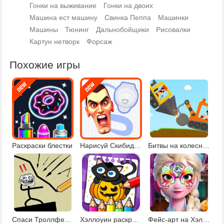
Гонки на выживание
Гонки на двоих
Машина ест машину
Свинка Пеппа
Машинки
Машины
Тюнинг
Дальнобойщики
Рисовалки
Картун нетворк
Форсаж
Похожие игры
Раскраски блестки
Нарисуй Скибиди путь к туалету
Битвы на колесницах
Спаси Троллфейса
Хэллоуин раскраски и рисовалки
Фейс-арт на Хэллоуин для Эльзы