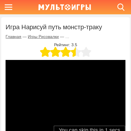
Игра Нарисуй путь монстр-траку
Главная
—
Игры Рисовалки
—
Игра Нарисуй путь монстр-траку
Рейтинг:
3.5