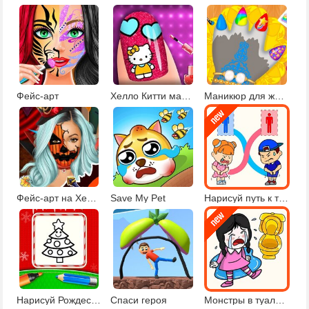
Фейс-арт
Хелло Китти маникюр
Маникюр для животных
Фейс-арт на Хеллоуин 2
Save My Pet
Нарисуй путь к туалету
Нарисуй Рождество
Спаси героя
Монстры в туалете