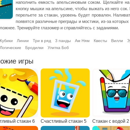
наполнить емкость апельсиновым соком. Щелкайте на
кнопку мышки на апельсине, чтобы выжать из него сок.
перельете за стакан, уровень будет провален. Наливат
появятся различные преграды и мостики, из-за которых 
ложнее. Тренируйте глазомер и справляйтесь с заданиями.
Кубики
Линии
Три в ряд
3 панды
Ам Ням
Квесты
Вилли
З
Логические
Бродилки
Улитка Боб
ожие игры
тливый стакан 6
Счастливый стакан 5
Стакан с водой 2