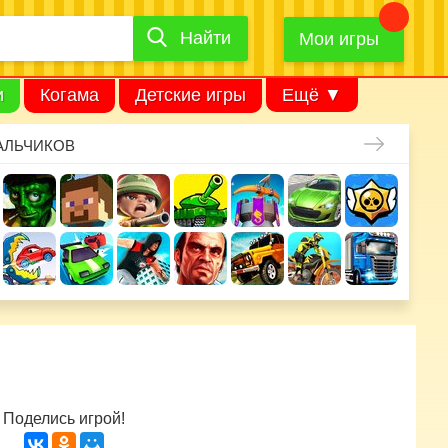
Найти
Найти
игру
Мои игры
и
Когама
Детские игры
Ещё ▼
АЛЬЧИКОВ
Поделись игрой!