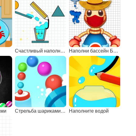
Счастливый наполненный стакан
Наполни бассейн Бадди 4
ами
Стрельба шариками из пушки
Наполните водой