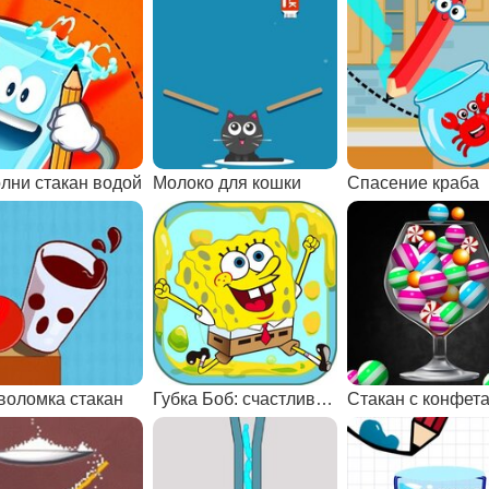
лни стакан водой
Молоко для кошки
Спасение краба
воломка стакан
Губка Боб: счастливый стакан
Стакан с конфет