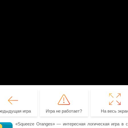
редыдущая игра
Игра не работает?
На весь экра
«Squeeze Oranges» — интересная логическая игра в с