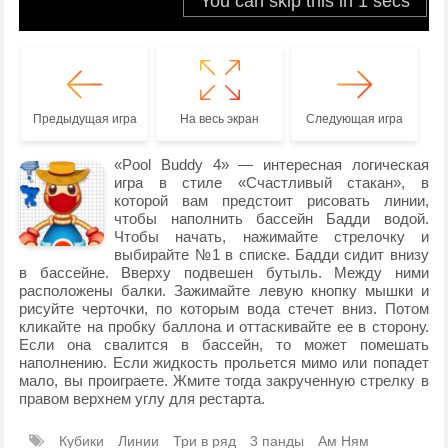
Предыдущая игра
На весь экран
Следующая игра
«Pool Buddy 4» — интересная логическая
игра в стиле «Счастливый стакан», в
которой вам предстоит рисовать линии,
чтобы наполнить бассейн Бадди водой.
Чтобы начать, нажимайте стрелочку и
выбирайте №1 в списке. Бадди сидит внизу
в бассейне. Вверху подвешен бутыль. Между ними
расположены балки. Зажимайте левую кнопку мышки и
рисуйте черточки, по которым вода стечет вниз. Потом
кликайте на пробку баллона и оттаскивайте ее в сторону.
Если она свалится в бассейн, то может помешать
наполнению. Если жидкость прольется мимо или попадет
мало, вы проиграете. Жмите тогда закрученную стрелку в
правом верхнем углу для рестарта.
Кубики
Линии
Три в ряд
3 панды
Ам Ням