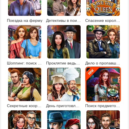
Поездка на ферму
Детективы в поисках артефактов
Спасение королевы
Шоппинг: поиск предметов и отличий
Проклятие ведьмы
Дело о пропавшем подростке
Секретные координаты
День приготовления пищи
Поиск предметов в сказочном лесу