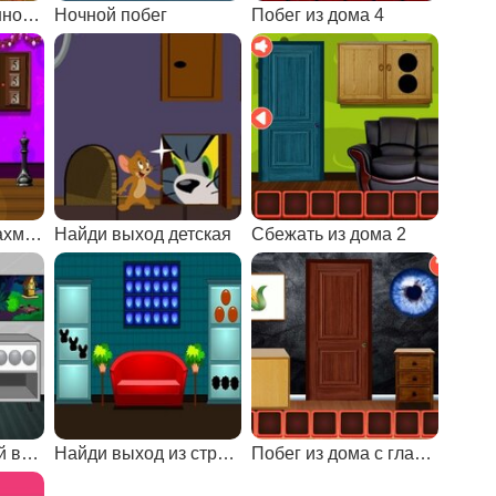
Побег из деревянного дома 4
Ночной побег
Побег из дома 4
Побег из дома шахматиста
Найди выход детская
Сбежать из дома 2
Побег с секретной виллы
Найди выход из странного дома
Побег из дома с глазами