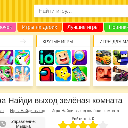
вочек
Игры на двоих
Лучшие игры
Новинк
КРУТЫЕ ИГРЫ
ИГРЫ ДЛЯ М
ра Найди выход зелёная комната
ая
—
Игры Найди выход
—
Игра Найди выход зелёная комната
Рейтинг:
4.0
Управление:
Мышка