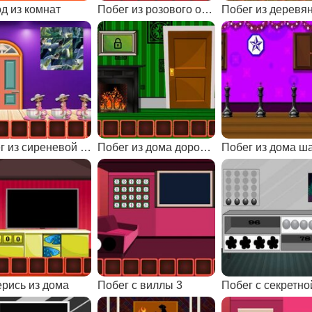
д из комнат
Побег из розового особняка 1
Побег из сиреневой комнаты
Побег из дома дорожного инспектора
рись из дома
Побег с виллы 3