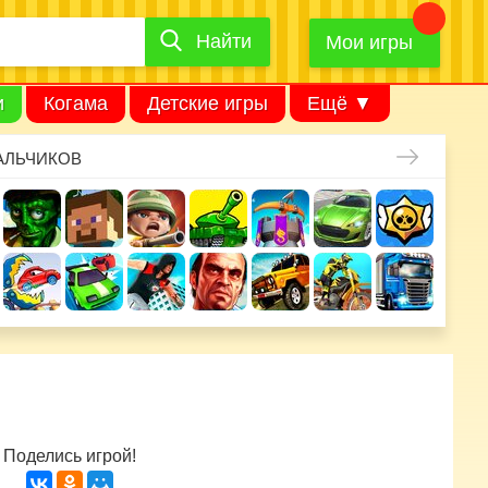
Найти
Найти
игру
Мои игры
и
Когама
Детские игры
Ещё ▼
АЛЬЧИКОВ
Поделись игрой!