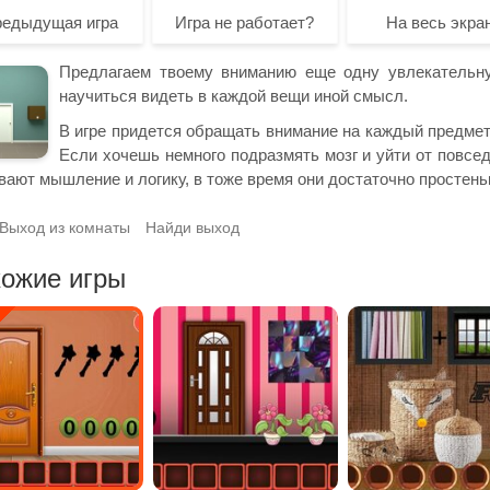
редыдущая игра
Игра не работает?
На весь экра
Предлагаем твоему вниманию еще одну увлекательну
научиться видеть в каждой вещи иной смысл.
В игре придется обращать внимание на каждый предмет 
Если хочешь немного подразмять мозг и уйти от повсед
вают мышление и логику, в тоже время они достаточно простеньк
Выход из комнаты
Найди выход
ожие игры