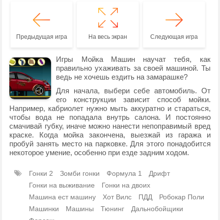
Предыдущая игра
На весь экран
Следующая игра
Игры Мойка Машин научат тебя, как
правильно ухаживать за своей машиной. Ты
ведь не хочешь ездить на замарашке?
Для начала, выбери себе автомобиль. От
его конструкции зависит способ мойки.
Например, кабриолет нужно мыть аккуратно и стараться,
чтобы вода не попадала внутрь салона. И постоянно
смачивай губку, иначе можно нанести непоправимый вред
краске. Когда мойка закончена, выезжай из гаража и
пробуй занять место на парковке. Для этого понадобится
некоторое умение, особенно при езде задним ходом.
Гонки 2
Зомби гонки
Формула 1
Дрифт
Гонки на выживание
Гонки на двоих
Машина ест машину
Хот Вилс
ПДД
Робокар Поли
Машинки
Машины
Тюнинг
Дальнобойщики