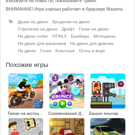
въезжайте на помосты, показывайте трюки.
ВНИМАНИЕ! Игра хорошо работает в браузере Мазила.
Драки на двоих
Бродилки на двоих
Стрелялки на двоих
Дрифт
Гонки на двоих
На двоих побег
HTML5
Бомберы
Мотоциклы
На двоих для мальчиков
На двоих для девочек
На двоих
Гонки
Классные
Огонь и вода
Похожие игры
Трюки на мотоцикле 2
Соревнования Дисней
Башня янычар