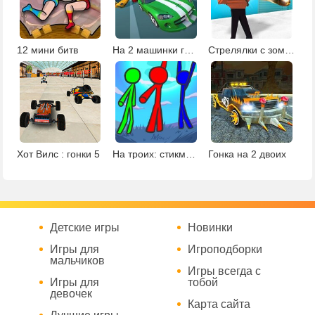
12 мини битв
На 2 машинки гонки
Стрелялки с зомби на двоих
Хот Вилс : гонки 5
На троих: стикмены на фруктовом острове 2
Гонка на 2 двоих
Детские игры
Новинки
Игры для
Игроподборки
мальчиков
Игры всегда с
Игры для
тобой
девочек
Карта сайта