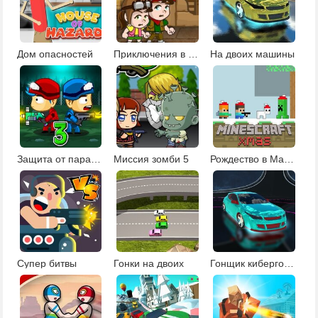
Дом опасностей
Приключения в пирамиде
На двоих машины
Защита от парада зомби 3
Миссия зомби 5
Рождество в Майнкрафте
Супер битвы
Гонки на двоих
Гонщик кибергорода