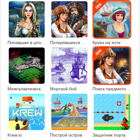
Попавшая в шторм
Потерявшиеся моряки
Круиз на яхте
Межгалактический морской бой
Морской бой
Поиск предметов пираты
Krew.io
Построй остров
Защитник порта