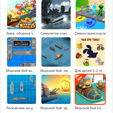
Зума: оборона королевства
Симулятор спасательной лодки
Смена транспорта
Морской бой кораблей
Морской бой: линкор
Для детей 1-2 года: чья тень?
Логические на двоих
Морской бой: крейсер
Морской бой по сети