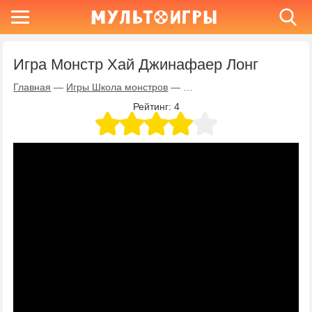
Игра Монстр Хай Джинафаер Лонг
Главная
—
Игры Школа монстров
—
Игра Монстр Хай Джинафае
Рейтинг:
4