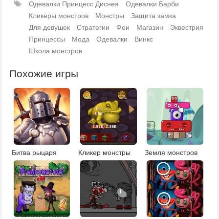
Одевалки Принцесс Диснея
Одевалки Барби
Кликеры монстров
Монстры
Защита замка
Для девушек
Стратегии
Феи
Магазин
Эквестрия
Принцессы
Мода
Одевалки
Винкс
Школа монстров
Похожие игры
Битва рыцаря
Кликер монстры
Земля монстров