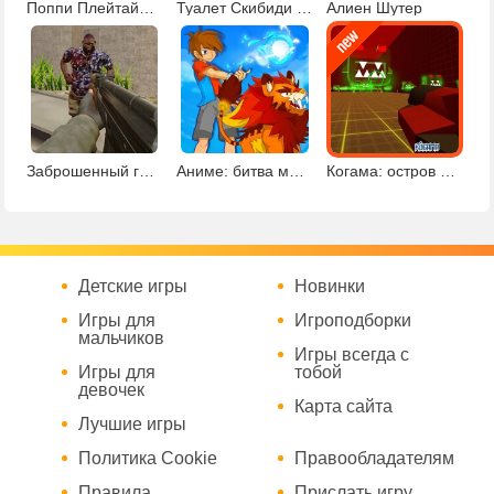
Поппи Плейтайм глава 2 пазлы
Туалет Скибиди шутер
Алиен Шутер
Заброшенный город
Аниме: битва монстров
Когама: остров окулусов и призраков
Детские игры
Новинки
Игры для
Игроподборки
мальчиков
Игры всегда с
Игры для
тобой
девочек
Карта сайта
Лучшие игры
Политика Cookie
Правообладателям
Правила
Прислать игру