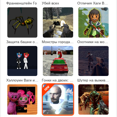
Франкенштейн Го
Убей всех
Отличия Хаги Ваги
Защита башни от пауков
Монстры города-призрака
Охотники на монстров
Хэллоуин Ваги и Киси
Гонки на двоих: таран монстров
Шутер на выживание