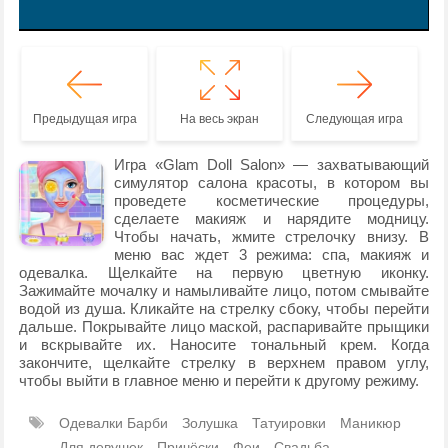
Предыдущая игра
На весь экран
Следующая игра
Игра «Glam Doll Salon» — захватывающий
симулятор салона красоты, в котором вы
проведете косметические процедуры,
сделаете макияж и нарядите модницу.
Чтобы начать, жмите стрелочку внизу. В
меню вас ждет 3 режима: спа, макияж и
одевалка. Щелкайте на первую цветную иконку.
Зажимайте мочалку и намыливайте лицо, потом смывайте
водой из душа. Кликайте на стрелку сбоку, чтобы перейти
дальше. Покрывайте лицо маской, распаривайте прыщики
и вскрывайте их. Наносите тональный крем. Когда
закончите, щелкайте стрелку в верхнем правом углу,
чтобы выйти в главное меню и перейти к другому режиму.
Одевалки Барби
Золушка
Татуировки
Маникюр
Для девушек
Причёски
Феи
Свадьба