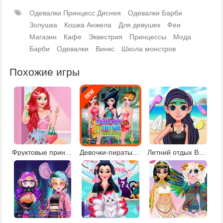
Одевалки Принцесс Диснея
Одевалки Барби
Золушка
Кошка Анжела
Для девушек
Феи
Магазин
Кафе
Эквестрия
Принцессы
Мода
Барби
Одевалки
Винкс
Школа монстров
Похожие игры
Фруктовые принты для принцесс
Девочки-пираты в поисках сокровищ
Летний отдых Вайлет