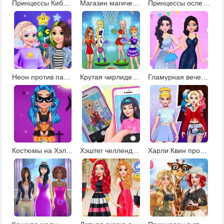
Принцессы КиберПанк 220
Магазин магических существ
Принцессы ослепительные богини
Неон против пастель: декор елки
Крутая чирлидерша
Гламурная вечеринка
Костюмы на Хэллоуин
Хэштег челлендж для Эльзы
Харли Квин против Золушки: модная битва