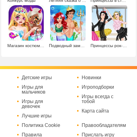
Конкурс моды
Летняя сказка о принцессе
Принцессы в стиле сафари
Магазин костюмов для Хэллоуина
Подводный замок русалочки
Принцессы рок-балерины
Детские игры
Новинки
Игры для
Игроподборки
мальчиков
Игры всегда с
Игры для
тобой
девочек
Карта сайта
Лучшие игры
Политика Cookie
Правообладателям
Правила
Прислать игру