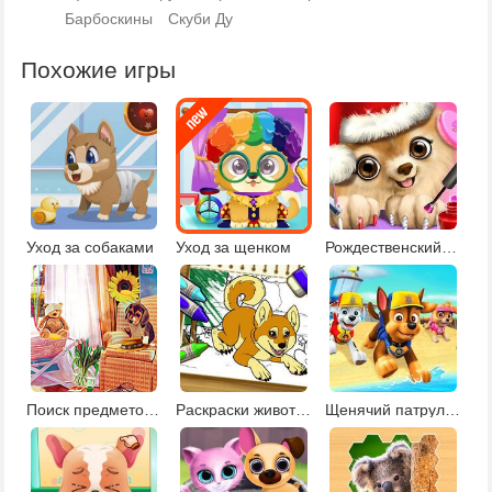
Барбоскины
Скуби Ду
Похожие игры
Уход за собаками
Уход за щенком
Рождественский салон красоты
Поиск предметов для детей 5-6 лет
Раскраски животных с креатором 2
Щенячий патруль морской патруль