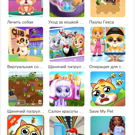
Лечить собак
Уход за кошкой и собакой
Пазлы Гекса
Виртуальная собака
Щенячий патруль фотосессия
Операция для собаки
Щенячий патруль Операция спасение сада
Салон красоты для питомцев
Save My Pet