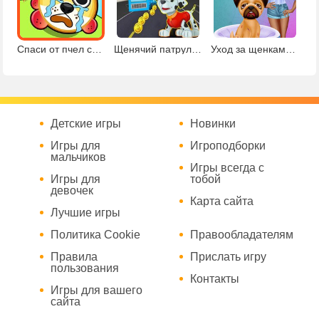
Спаси от пчел собаку
Щенячий патруль: Сабвей Серф
Уход за щенками принцесс
Детские игры
Новинки
Игры для
Игроподборки
мальчиков
Игры всегда с
Игры для
тобой
девочек
Карта сайта
Лучшие игры
Политика Cookie
Правообладателям
Правила
Прислать игру
пользования
Контакты
Игры для вашего
сайта