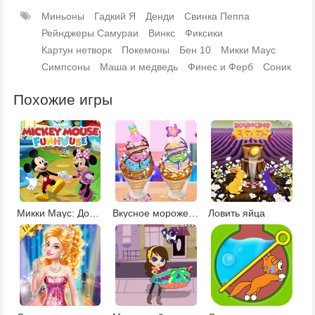
Миньоны
Гадкий Я
Денди
Свинка Пеппа
Рейнджеры Самураи
Винкс
Фиксики
Картун нетворк
Покемоны
Бен 10
Микки Маус
Симпсоны
Маша и медведь
Финес и Ферб
Соник
Похожие игры
Микки Маус: Дом развлечений
Вкусное мороженое Чуррос
Ловить яйца