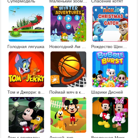
Супермодель
Маленький зоомагазин: поймай зверушек
Спасение котят
Голодная лягушка
Новогодний Ам Ням
Рождество Щенячьего патруля
Том и Джерри: в чем же подвох
Поймай мяч в корзину
Шарики Дисней
Дом с привидениями
Дисней: тир
Вселенная Микки и Минни Маус